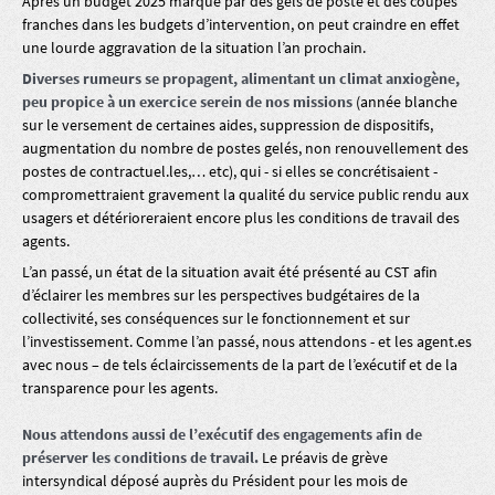
Après un budget 2025 marqué par des gels de poste et des coupes
franches dans les budgets d’intervention, on peut craindre en effet
une lourde aggravation de la situation l’an prochain.
Diverses rumeurs se propagent, alimentant un climat anxiogène,
peu propice à un exercice serein de nos missions
(année blanche
sur le versement de certaines aides, suppression de dispositifs,
augmentation du nombre de postes gelés, non renouvellement des
postes de contractuel.les,… etc), qui - si elles se concrétisaient -
compromettraient gravement la qualité du service public rendu aux
usagers et détérioreraient encore plus les conditions de travail des
agents.
L’an passé, un état de la situation avait été présenté au CST afin
d’éclairer les membres sur les perspectives budgétaires de la
collectivité, ses conséquences sur le fonctionnement et sur
l’investissement. Comme l’an passé, nous attendons - et les agent.es
avec nous – de tels éclaircissements de la part de l’exécutif et de la
transparence pour les agents.
Nous attendons aussi de l’exécutif des engagements afin de
préserver les conditions de travail.
Le préavis de grève
intersyndical déposé auprès du Président pour les mois de