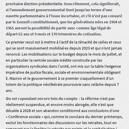
prochaine élection présidentielle.
Concrètement, cela signifierait,
si l’amendement gouvernemental tient jusqu’au terme d’une
navette parlementaire à l’issue incertaine, et s’il n’est pas censuré
par le Conseil constitutionnel, que les générations nées en 1964 et
1965 auront la possibilité de partir avec comme âge légal de
départ 62 ans et 9 mois et 170 trimestres de cotisation.
Ce premier recul est à mettre à l’actif de la ténacité de celles et ceux
qui se sont massivement mobilisé·es depuis 2023 et qui n’ont jamais
renoncé. Les mobilisations sur le budget depuis le mois de juillet, et
en particulier la rentrée sociale inédite construite par les
organisations syndicales dans l’unité, ont mis sur la table l’exigence
impérative de justice fiscale, sociale et environnementale obligeant
E. Macron et le gouvernement à ce premier craquellement d’un
totem de la politique néolibérale poursuivie sans relâche depuis 7
ans.
On est cependant encore loin du compte
: la réforme n’est pas
réellement suspendue, et encore moins abrogée, elle n’est que
décalée à 2028 et son abandon conditionné aux conclusions d’une
« Conférence sociale » qui, comme le conclave du dernier printemps,
exclut les fonctionnaires des discussions sur les retraites, tout en
ramenant par la fenêtre la retraite par points et la capitalisation !