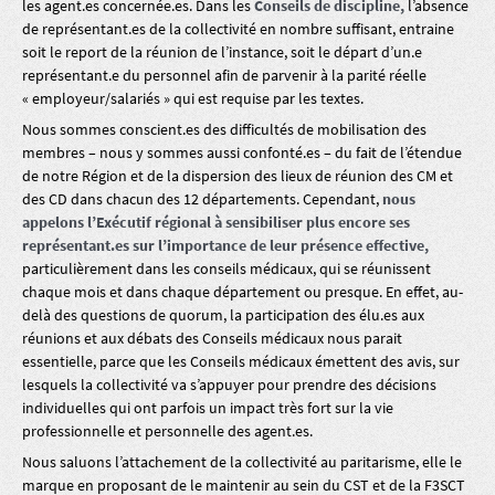
les agent.es concernée.es. Dans les
Conseils de discipline,
l’absence
de représentant.es de la collectivité en nombre suffisant, entraine
soit le report de la réunion de l’instance, soit le départ d’un.e
représentant.e du personnel afin de parvenir à la parité réelle
« employeur/salariés » qui est requise par les textes.
Nous sommes conscient.es des difficultés de mobilisation des
membres – nous y sommes aussi confonté.es – du fait de l’étendue
de notre Région et de la dispersion des lieux de réunion des CM et
des CD dans chacun des 12 départements. Cependant,
nous
appelons l’Exécutif régional à sensibiliser plus encore ses
représentant.es sur l’importance de leur présence effective,
particulièrement dans les conseils médicaux, qui se réunissent
chaque mois et dans chaque département ou presque. En effet, au-
delà des questions de quorum, la participation des élu.es aux
réunions et aux débats des Conseils médicaux nous parait
essentielle, parce que les Conseils médicaux émettent des avis, sur
lesquels la collectivité va s’appuyer pour prendre des décisions
individuelles qui ont parfois un impact très fort sur la vie
professionnelle et personnelle des agent.es.
Nous saluons l’attachement de la collectivité au paritarisme, elle le
marque en proposant de le maintenir au sein du CST et de la F3SCT