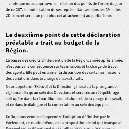
– choix que nous approuvons – c’est un des points de l’ordre du jour
de ce CST. La mobilisation de ses représentant.es dans les CM et les
CD concrétiserait un peu plus cet attachement au paritarisme.
Le deuxième point de cette déclaration
préalable a trait au budget de la
Région.
La baisse des crédits d’intervention de la Région, année après année,
n’est pas sans conséquence sur les missions et la charge de travail
des agents. Elle peut entraîner la disparition des certaines missions,
des variations dans le charge de travail,…etc.
Nous appelons l’Exécutif et la Direction générale à la plus grande
vigilance afin qu’au sein des Directions et services un rééquilibrage
soit opéré dans la répartition des missions et de la charge de travail,
et ce dans le dialogue et la concertation au sein des équipes.
Enfin, nous venons d’apprendre l’adoption définitive par le
Parlement, ce matin même, de la proposition de loi qui transpose
l’accord collectif national du 11 juillet 2023, sur la PSC dans la