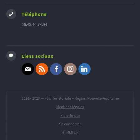
Téléphone
06.45.46.74.94
Liens sociaux
E-mail
RSS
Facebook
Instagram
Linkedin
2014 -
2026 — FSU Territoriale – Région Nouvelle-Aquitaine
Mentions légales
Plan du site
Se connecter
HTML5 UP