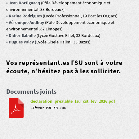
• Jean Dortignacq
(Pôle Développement économique et
environnemental, 33 Bordeaux)
• Karine Rodrigues
(Lycée Professionnel, 19 Bort les Orgues)
• Véronique Audhuy
(Pôle Développement économique et
environnemental, 87 Limoges),
• Didier Babulle
(Lycée Gustave Eiffel, 33 Bordeaux)
• Hugues Palcy (
Lycée Gisèle Halimi, 33 Bazas).
Vos représentant.es FSU sont à votre
écoute,
n’hésitez pas à les solliciter
.
Documents joints
declaration_prealable_fsu_cst_fev_2026.pdf
11 février
-
PDF
-
571.1 kio