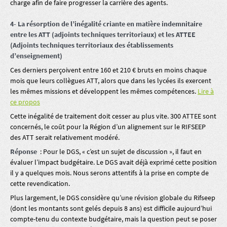
charge afin de faire progresser la carrière des agents.
4- La résorption de l’inégalité criante en matière indemnitaire
entre les ATT (adjoints techniques territoriaux) et les ATTEE
(Adjoints techniques territoriaux des établissements
d’enseignement)
Ces derniers perçoivent entre 160 et 210 € bruts en moins chaque
mois que leurs collègues ATT, alors que dans les lycées ils exercent
les mêmes missions et développent les mêmes compétences.
Lire à
ce propos
Cette inégalité de traitement doit cesser au plus vite. 300 ATTEE sont
concernés, le coût pour la Région d’un alignement sur le RIFSEEP
des ATT serait relativement modéré.
Réponse
: Pour le DGS, « c’est un sujet de discussion », il faut en
évaluer l’impact budgétaire. Le DGS avait déjà exprimé cette position
il y a quelques mois. Nous serons attentifs à la prise en compte de
cette revendication.
Plus largement, le DGS considère qu’une révision globale du Rifseep
(dont les montants sont gelés depuis 8 ans) est difficile aujourd’hui
compte-tenu du contexte budgétaire, mais la question peut se poser