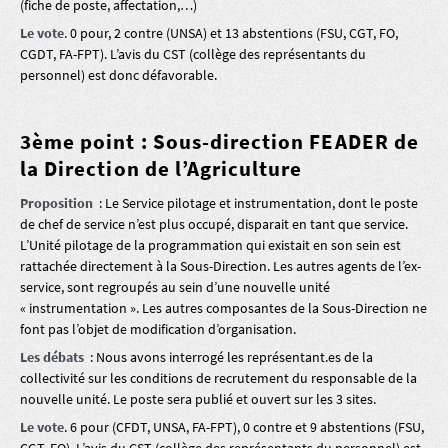
(fiche de poste, affectation,…)
Le vote
. 0 pour, 2 contre (UNSA) et 13 abstentions (FSU, CGT, FO,
CGDT, FA-FPT). L’avis du CST (collège des représentants du
personnel) est donc défavorable.
3ème point : Sous-direction FEADER de
la Direction de l’Agriculture
Proposition
: Le Service pilotage et instrumentation, dont le poste
de chef de service n’est plus occupé, disparait en tant que service.
L’Unité pilotage de la programmation qui existait en son sein est
rattachée directement à la Sous-Direction. Les autres agents de l’ex-
service, sont regroupés au sein d’une nouvelle unité
« instrumentation ». Les autres composantes de la Sous-Direction ne
font pas l’objet de modification d’organisation.
Les débats
: Nous avons interrogé les représentant.es de la
collectivité sur les conditions de recrutement du responsable de la
nouvelle unité. Le poste sera publié et ouvert sur les 3 sites.
Le vote
. 6 pour (CFDT, UNSA, FA-FPT), 0 contre et 9 abstentions (FSU,
CGT, FO). L’avis du CST (collège des représentants du personnel) est