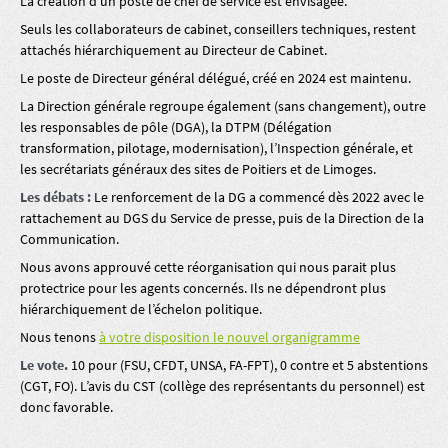
La création d’un poste de chef de service est envisagée.
Seuls les collaborateurs de cabinet, conseillers techniques, restent
attachés hiérarchiquement au Directeur de Cabinet.
Le poste de Directeur général délégué, créé en 2024 est maintenu.
La Direction générale regroupe également (sans changement), outre
les responsables de pôle (DGA), la DTPM (Délégation
transformation, pilotage, modernisation), l’Inspection générale, et
les secrétariats généraux des sites de Poitiers et de Limoges.
Les débats :
Le renforcement de la DG a commencé dès 2022 avec le
rattachement au DGS du Service de presse, puis de la Direction de la
Communication.
Nous avons approuvé cette réorganisation qui nous parait plus
protectrice pour les agents concernés. Ils ne dépendront plus
hiérarchiquement de l’échelon politique.
Nous tenons
à votre disposition le nouvel organigramme
Le vote.
10 pour (FSU, CFDT, UNSA, FA-FPT), 0 contre et 5 abstentions
(CGT, FO). L’avis du CST (collège des représentants du personnel) est
donc favorable.