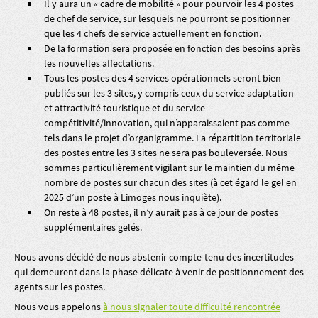
Il y aura un « cadre de mobilité » pour pourvoir les 4 postes
de chef de service, sur lesquels ne pourront se positionner
que les 4 chefs de service actuellement en fonction.
De la formation sera proposée en fonction des besoins après
les nouvelles affectations.
Tous les postes des 4 services opérationnels seront bien
publiés sur les 3 sites, y compris ceux du service adaptation
et attractivité touristique et du service
compétitivité/innovation, qui n’apparaissaient pas comme
tels dans le projet d’organigramme. La répartition territoriale
des postes entre les 3 sites ne sera pas bouleversée. Nous
sommes particulièrement vigilant sur le maintien du même
nombre de postes sur chacun des sites (à cet égard le gel en
2025 d’un poste à Limoges nous inquiète).
On reste à 48 postes, il n’y aurait pas à ce jour de postes
supplémentaires gelés.
Nous avons décidé de nous abstenir compte-tenu des incertitudes
qui demeurent dans la phase délicate à venir de positionnement des
agents sur les postes.
Nous vous appelons
à nous signaler toute difficulté rencontrée