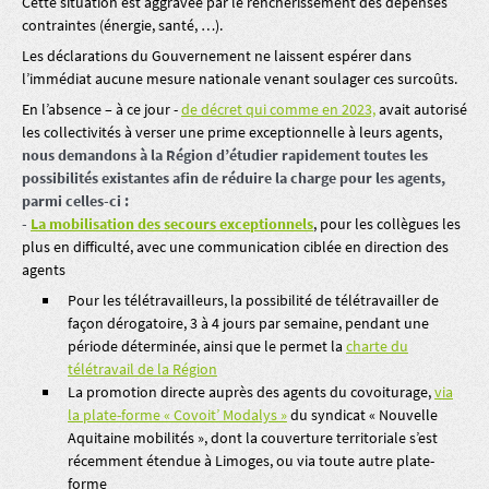
Cette situation est aggravée par le renchérissement des dépenses
contraintes (énergie, santé, …).
Les déclarations du Gouvernement ne laissent espérer dans
l’immédiat aucune mesure nationale venant soulager ces surcoûts.
En l’absence – à ce jour -
de décret qui comme en 2023,
avait autorisé
les collectivités à verser une prime exceptionnelle à leurs agents,
nous demandons à la Région d’étudier rapidement toutes les
possibilités existantes afin de réduire la charge pour les agents,
parmi celles-ci :
-
La mobilisation des secours exceptionnels
, pour les collègues les
plus en difficulté, avec une communication ciblée en direction des
agents
Pour les télétravailleurs, la possibilité de télétravailler de
façon dérogatoire, 3 à 4 jours par semaine, pendant une
période déterminée, ainsi que le permet la
charte du
télétravail de la Région
La promotion directe auprès des agents du covoiturage,
via
la plate-forme « Covoit’ Modalys »
du syndicat « Nouvelle
Aquitaine mobilités », dont la couverture territoriale s’est
récemment étendue à Limoges, ou via toute autre plate-
forme