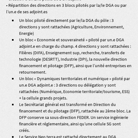
• Répartition des directions en 3 blocs pilotés par la/le DGA ou par
l’un.e de ses adjoint.es
Un bloc piloté directement par le/la DGA du pôle : 3
directions y sont rattachées (Agriculture, Environnement,
Energie)
Un bloc « Economie et souveraineté » piloté par un.e DGA
adjoint.e en charge du champ. 4 directions y sont rattachées :
Filières (DIFA), Enseignement sup, recherche, transferts de
technologie (DESRTT), Industrie (DPI), la nouvelle direction
financement et pilotage (DFP), ainsi que l’unité entreprises en
retournement.
Un bloc « Dynamiques territoriales et numérique » piloté par
un.e DGA adjoint.e : 3 directions ou délégation y sont
rattachées (Numérique, Economie territoriale/tourisme, ESS)
+ la cellule grands projets.
Le Secrétariat général est transformé en Direction du
financement et du pilotage (DFP), rattachée au 2ème bloc. La
DFP conserve sa sous-direction FEDER. Un service ingénierie
financière et réglementaire, ainsi qu’une cellule SG sont
créés.
Le Service Neo terra est rattaché directement au DGA