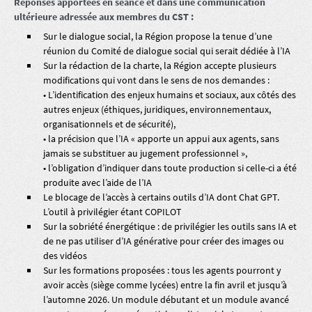
Réponses apportées en séance et dans une communication
ultérieure adressée aux membres du CST :
Sur le dialogue social, la Région propose la tenue d’une
réunion du Comité de dialogue social qui serait dédiée à l’IA
Sur la rédaction de la charte, la Région accepte plusieurs
modifications qui vont dans le sens de nos demandes :
• L’identification des enjeux humains et sociaux, aux côtés des
autres enjeux (éthiques, juridiques, environnementaux,
organisationnels et de sécurité),
• la précision que l’IA « apporte un appui aux agents, sans
jamais se substituer au jugement professionnel »,
• l’obligation d’indiquer dans toute production si celle-ci a été
produite avec l’aide de l’IA
Le blocage de l’accès à certains outils d’IA dont Chat GPT.
L’outil à privilégier étant COPILOT
Sur la sobriété énergétique : de privilégier les outils sans IA et
de ne pas utiliser d’IA générative pour créer des images ou
des vidéos
Sur les formations proposées : tous les agents pourront y
avoir accès (siège comme lycées) entre la fin avril et jusqu’à
l’automne 2026. Un module débutant et un module avancé