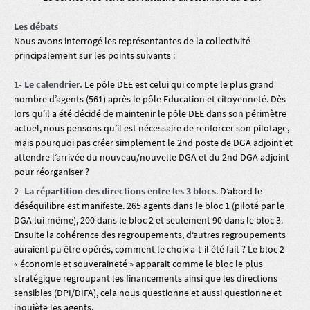
Les débats
Nous avons interrogé les représentantes de la collectivité
principalement sur les points suivants :
1- Le calendrier.
Le pôle DEE est celui qui compte le plus grand
nombre d’agents (561) après le pôle Education et citoyenneté. Dès
lors qu’il a été décidé de maintenir le pôle DEE dans son périmètre
actuel, nous pensons qu’il est nécessaire de renforcer son pilotage,
mais pourquoi pas créer simplement le 2nd poste de DGA adjoint et
attendre l’arrivée du nouveau/nouvelle DGA et du 2nd DGA adjoint
pour réorganiser ?
2- La répartition des directions entre les 3 blocs
. D’abord le
déséquilibre est manifeste. 265 agents dans le bloc 1 (piloté par le
DGA lui-même), 200 dans le bloc 2 et seulement 90 dans le bloc 3.
Ensuite la cohérence des regroupements, d‘autres regroupements
auraient pu être opérés, comment le choix a-t-il été fait ? Le bloc 2
« économie et souveraineté » apparait comme le bloc le plus
stratégique regroupant les financements ainsi que les directions
sensibles (DPI/DIFA), cela nous questionne et aussi questionne et
inquiète les agents.