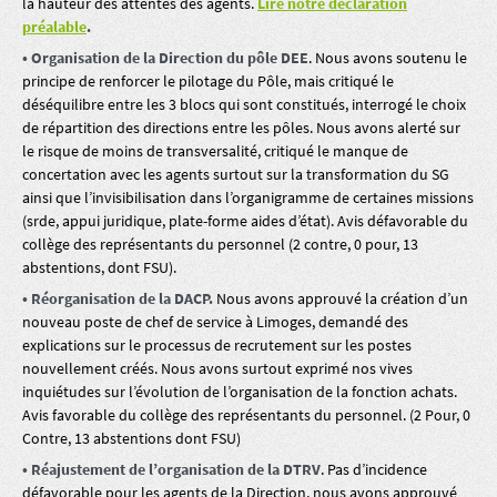
la hauteur des attentes des agents.
Lire notre déclaration
préalable
.
• Organisation de la Direction du pôle DEE
. Nous avons soutenu le
principe de renforcer le pilotage du Pôle, mais critiqué le
déséquilibre entre les 3 blocs qui sont constitués, interrogé le choix
de répartition des directions entre les pôles. Nous avons alerté sur
le risque de moins de transversalité, critiqué le manque de
concertation avec les agents surtout sur la transformation du SG
ainsi que l’invisibilisation dans l’organigramme de certaines missions
(srde, appui juridique, plate-forme aides d’état). Avis défavorable du
collège des représentants du personnel (2 contre, 0 pour, 13
abstentions, dont FSU).
• Réorganisation de la DACP.
Nous avons approuvé la création d’un
nouveau poste de chef de service à Limoges, demandé des
explications sur le processus de recrutement sur les postes
nouvellement créés. Nous avons surtout exprimé nos vives
inquiétudes sur l’évolution de l’organisation de la fonction achats.
Avis favorable du collège des représentants du personnel. (2 Pour, 0
Contre, 13 abstentions dont FSU)
• Réajustement de l’organisation de la DTRV
. Pas d’incidence
défavorable pour les agents de la Direction, nous avons approuvé