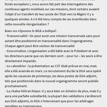
fonds européens ), nous avons fait part des interrogations des
nombreux agents mobilisés sur ces missions, dont certains avaient
l’objet d’un transfert de leur poste de l’Etat vers la Région il y a
quelques années. A-t-il été tenu compte de ces incertitudes dans
cette nouvelle réorganisation ?
Dans ses réponses le DGS a indiqué
:
- Transversalité
: On peut avoir une mission transversale sans pour
autant être positionné en transversalité dans l’organigramme.
Chaque agent peut être vecteur de transversalité
- Concertation
. L’organisation a été bâtie avec le Président et avec
les directeurs parce que ces derniers sont – pour lui – les seuls à être
directement impactés.
- Le calendrier
: la présentation au CST était prévue en mai, mais
elle a été avancée en mars. Le recrutement du/de la DGA sera opéré
après les vacances de printemps, les deux postes de DGA adjoint,
tels que positionnés dans le nouvel organigramme seront publiés
prochainement.
- La chaine hiérarchique
. Il y aura bien un échelon de plus, mais il y
aura une parfaite subsidiarité, la plupart des validations s’arrêteront
aux DGA adjoints, le DGA n’intervenant que pour les arbitrages
sensibles ou transversaux.