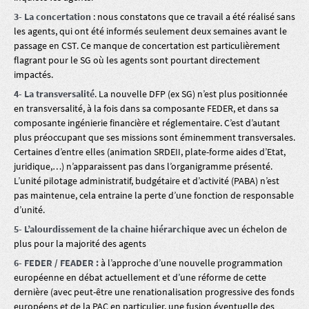
3- La concertation
: nous constatons que ce travail a été réalisé sans
les agents, qui ont été informés seulement deux semaines avant le
passage en CST. Ce manque de concertation est particulièrement
flagrant pour le SG où les agents sont pourtant directement
impactés.
4- La transversalité
. La nouvelle DFP (ex SG) n’est plus positionnée
en transversalité, à la fois dans sa composante FEDER, et dans sa
composante ingénierie financière et réglementaire. C’est d’autant
plus préoccupant que ses missions sont éminemment transversales.
Certaines d’entre elles (animation SRDEII, plate-forme aides d’Etat,
juridique,…) n’apparaissent pas dans l’organigramme présenté.
L’unité pilotage administratif, budgétaire et d’activité (PABA) n’est
pas maintenue, cela entraine la perte d’une fonction de responsable
d’unité.
5- L’alourdissement de la chaine hiérarchiqu
e avec un échelon de
plus pour la majorité des agents
6- FEDER / FEADER :
à l’approche d’une nouvelle programmation
européenne en débat actuellement et d’une réforme de cette
dernière (avec peut-être une renationalisation progressive des fonds
européens et de la PAC en particulier, une fusion éventuelle des