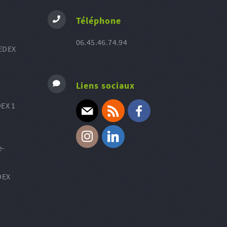
Téléphone
06.45.46.74.94
EDEX
Liens sociaux
EX 1
E-mail
RSS
Facebook
e-
Instagram
Linkedin
DEX