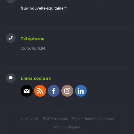
fsu@nouvelle-aquitaine.fr
Téléphone
06.45.46.74.94
Liens sociaux
E-mail
RSS
Facebook
Instagram
Linkedin
2014 -
2026 — FSU Territoriale – Région Nouvelle-Aquitaine
Mentions légales