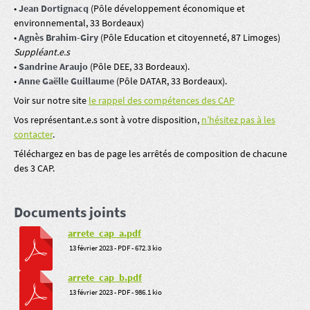
•
Jean Dortignacq
(Pôle développement économique et
environnemental, 33 Bordeaux)
•
Agnès Brahim-Giry
(Pôle Education et citoyenneté, 87 Limoges)
Suppléant.e.s
•
Sandrine Araujo
(Pôle DEE, 33 Bordeaux).
•
Anne Gaëlle Guillaume
(Pôle DATAR, 33 Bordeaux).
Voir sur notre site
le rappel des compétences des CAP
Vos représentant.e.s sont à votre disposition,
n’hésitez pas à les
contacter
.
Téléchargez en bas de page les arrêtés de composition de chacune
des 3 CAP.
Documents joints
arrete_cap_a.pdf
13 février 2023
-
PDF
-
672.3 kio
arrete_cap_b.pdf
13 février 2023
-
PDF
-
986.1 kio