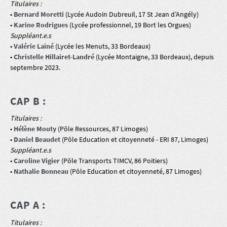
Titulaires :
•
Bernard Moretti
(Lycée Audoin Dubreuil, 17 St Jean d’Angély)
•
Karine Rodrigues
(Lycée professionnel, 19 Bort les Orgues)
Suppléant.e.s
•
Valérie Lainé
(Lycée les Menuts, 33 Bordeaux)
•
Christelle Hillairet-Landré
(Lycée Montaigne, 33 Bordeaux), depuis
septembre 2023.
CAP B :
Titulaires :
•
Hélène Mouty
(Pôle Ressources, 87 Limoges)
•
Daniel Beaudet
(Pôle Education et citoyenneté - ERI 87, Limoges)
Suppléant.e.s
•
Caroline Vigier
(Pôle Transports TIMCV, 86 Poitiers)
•
Nathalie Bonneau
(Pôle Education et citoyenneté, 87 Limoges)
CAP A :
Titulaires :