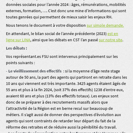
données sociales pour l’année 2024 : âges, rémunérations, mobilités
externes, formation, …. C’est donc une mine d’informations qui sont
toutes genrées qui permettent de mieux saisir les enjeux RH.
Nous tenons le document à votre disposition
sur simple demande.
En attendant, le bilan social de l’année précédente (2023)
est en
ligne sur LINA
, ainsi que les débats en CST l’an passé
sur notre site
.
Les débats :
Vos représentant.es FSU sont intervenus principalement sur les
points suivants :
- Le vieillissement des effectifs
: si la moyenne d’âge reste stage
autour de 50 ans, la part des agents qui partiront en retraite dans les
10 ans qui viennent est très importante. 3425 agents étaient âgés de
55 ans et plus à la fin 2024, (soit 37% des effectifs) 1238 d’entre eux,
avaient 60 ans et plus (13% des effectifs totaux). Les enjeux sont
donc de se préparer à des recrutements massifs alors que
l’attractivité de la Région est en berne recul sur beaucoup de
métiers. Il s‘agit aussi de donner des perspectives d’évolution aux
agents qui sont contraints de retarder leur départ du fait de la
réforme des retraites et de réduire aussi la pénibilité du travail.