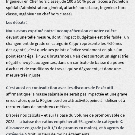
Ingénieur en Chef hors classe), de 100 à 50 % pour l’accès à l’échelon
spécial (Administrateur général, attaché hors classe, Ingénieur hors
classe, Ingénieur en chef hors classe)
Les débats :
Nous avons exprimé notre incompréhension et notre colère
devant une telle mesure, dont l’impact budgétaire est très faible : un
changement de grade en catégorie C (qui représente les 4/5èmes
des agents), c’est quelques points d’indice seulement en plus (un
point étant égal à 4,92 € bruts/mois). Mais c’est surtout un signal très
négatif envoyé aux agent.es, dans un contexte de baisse du pouvoir
d’achat et de conditions de travail qui se dégradent, et donc une
mesure très injuste.
C’est aussi en contradiction avec les discours de l’exécutif
affirmant que la masse salariale ne serait pas impactée et une grave
erreur alors que la Région perd en attractivité, peine à fidéliser et à
recruter dans de nombreux métiers.
D’après nos calculs – et sur la base du volume de promouvable de
2025 – l
a baisse des ratios empêcherait 93 agents de catégorie C
d’avancer en grade (soit 1/3 de promus en moins), et 8 agents de
catégorie A
(soit un tiers de moins également).