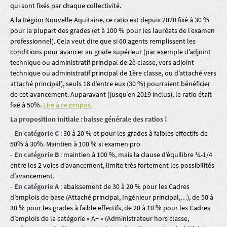
qui sont fixés par chaque collectivité.
A la Région Nouvelle Aquitaine, ce ratio est depuis 2020 fixé à 30 %
pour la plupart des grades (et à 100 % pour les lauréats de l’examen
professionnel). Cela veut dire que si 60 agents remplissent les
conditions pour avancer au grade supérieur (par exemple d’adjoint
technique ou administratif principal de 2è classe, vers adjoint
technique ou administratif principal de 1ère classe, ou d’attaché vers
attaché principal), seuls 18 d’entre eux (30 %) pourraient bénéficier
de cet avancement. Auparavant (jusqu’en 2019 inclus), le ratio était
fixé à 50%.
Lire à ce propos.
La proposition initiale
:
baisse générale des ratios !
- En catégorie C
: 30 à 20 % et pour les grades à faibles effectifs de
50% à 30%. Maintien à 100 % si examen pro
- En catégorie B
: maintien à 100 %, mais la clause d’équilibre ¾-1/4
entre les 2 voies d’avancement, limite très fortement les possibilités
d’avancement.
- En catégorie A
: abaissement de 30 à 20 % pour les Cadres
d’emplois de base (Attaché principal, Ingénieur principal,…), de 50 à
30 % pour les grades à faible effectifs, de 20 à 10 % pour les Cadres
d’emplois de la catégorie « A+ » (Administrateur hors classe,