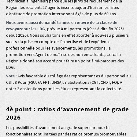
Technicien à Ingénieur) parce que les jurys de recrutement de la
Région les recalent. 27 agents inscrits aujourd’hui sur les listes
d’aptitude de promotion interne sont âgés de plus de 60 ans.
Nous avons aussi demandé la mise en œuvre de la clause de
revoyure sur les LDG,
prévue à mi-parcours (c’est-à-dire fin 2025/
début 2026). Nous souhaitons en effet aborder à nouveau plusieurs
sujets : la prise en compte de l’expertise et de l’expérience
professionnelle pour les avancements, les promotions, la
promotion vers Agent de maîtrise des non encadrants,…etc. La
Région a donné son accord pour faire un point à mi-parcours des
LDG.
Vote
: Avis favorable du collège des représentant.es du personnel au
CST. 8 Pour (FSU, FA FPT, UNSA), 7 abstentions (CGT, CFDT, FO). A
noter 2 abstentions parmi les élu.es représentant la collectivité.
4è point : ratios d’avancement de grade
2026
Les possibilités d’avancement au grade supérieur pour les
fonctionnaires sont limitées par des ratios promus/promouvables