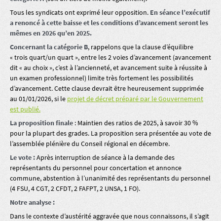
Tous les syndicats ont exprimé leur opposition.
En séance l’exécutif
a renoncé à cette baisse et les conditions d’avancement seront les
mêmes en 2026 qu’en 2025.
Concernant la catégorie B
, rappelons que la clause d’équilibre
« trois quart/un quart », entre les 2 voies d’avancement (avancement
dit « au choix », c’est à l’ancienneté, et avancement suite à réussite à
un examen professionnel) limite très fortement les possibilités
d’avancement. Cette clause devrait être heureusement supprimée
au 01/01/2026, si le
projet de décret préparé par le Gouvernement
est publié.
La proposition finale
: Maintien des ratios de 2025, à savoir 30 %
pour la plupart des grades. La proposition sera présentée au vote de
l’assemblée plénière du Conseil régional en décembre.
Le vote :
Après interruption de séance à la demande des
représentants du personnel pour concertation et annonce
commune, abstention à l’unanimité des représentants du personnel
(4 FSU, 4 CGT, 2 CFDT, 2 FAFPT, 2 UNSA, 1 FO).
Notre analyse :
Dans le contexte d’austérité aggravée que nous connaissons, il s’agit