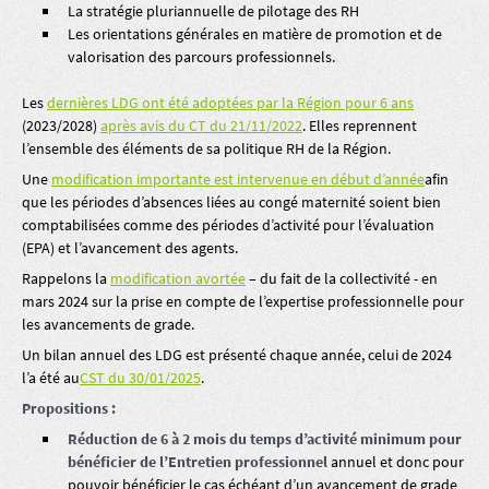
La stratégie pluriannuelle de pilotage des RH
Les orientations générales en matière de promotion et de
valorisation des parcours professionnels.
Les
dernières LDG ont été adoptées par la Région pour 6 ans
(2023/2028)
après avis du CT du 21/11/2022
. Elles reprennent
l’ensemble des éléments de sa politique RH de la Région.
Une
modification importante est intervenue en début d’année
afin
que les périodes d’absences liées au congé maternité soient bien
comptabilisées comme des périodes d’activité pour l’évaluation
(EPA) et l’avancement des agents.
Rappelons la
modification avortée
– du fait de la collectivité - en
mars 2024 sur la prise en compte de l’expertise professionnelle pour
les avancements de grade.
Un bilan annuel des LDG est présenté chaque année, celui de 2024
l’a été au
CST du 30/01/2025
.
Propositions :
Réduction de 6 à 2 mois du temps d’activité minimum pour
bénéficier de l’Entretien professionnel
annuel et donc pour
pouvoir bénéficier le cas échéant d’un avancement de grade