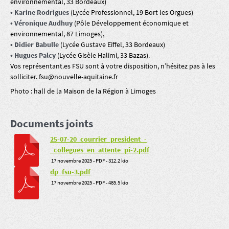
environnemental, 33 Bordeaux)
• Karine Rodrigues
(Lycée Professionnel, 19 Bort les Orgues)
• Véronique Audhuy
(Pôle Développement économique et
environnemental, 87 Limoges),
• Didier Babulle
(Lycée Gustave Eiffel, 33 Bordeaux)
• Hugues Palcy
(Lycée Gisèle Halimi, 33 Bazas).
Vos représentant.es FSU sont à votre disposition, n’hésitez pas à les
solliciter. fsu@nouvelle-aquitaine.fr
Photo : hall de la Maison de la Région à Limoges
Documents joints
25-07-20_courrier_president_-
_collegues_en_attente_pi-2.pdf
17 novembre 2025
-
PDF
-
312.2 kio
dp_fsu-3.pdf
17 novembre 2025
-
PDF
-
485.5 kio