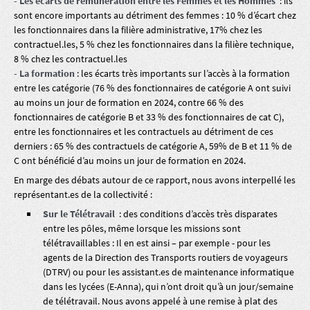
- Les écarts de rémunération entre les Femmes et les Hommes
: ils
sont encore importants au détriment des femmes : 10 % d’écart chez
les fonctionnaires dans la filière administrative, 17% chez les
contractuel.les, 5 % chez les fonctionnaires dans la filière technique,
8 % chez les contractuel.les
- La formation
: les écarts très importants sur l’accès à la formation
entre les catégorie (76 % des fonctionnaires de catégorie A ont suivi
au moins un jour de formation en 2024, contre 66 % des
fonctionnaires de catégorie B et 33 % des fonctionnaires de cat C),
entre les fonctionnaires et les contractuels au détriment de ces
derniers : 65 % des contractuels de catégorie A, 59% de B et 11 % de
C ont bénéficié d’au moins un jour de formation en 2024.
En marge des débats autour de ce rapport, nous avons interpellé les
représentant.es de la collectivité :
Sur le Télétravail
: des conditions d’accès très disparates
entre les pôles, même lorsque les missions sont
télétravaillables : Il en est ainsi – par exemple - pour les
agents de la Direction des Transports routiers de voyageurs
(DTRV) ou pour les assistant.es de maintenance informatique
dans les lycées (E-Anna), qui n’ont droit qu’à un jour/semaine
de télétravail. Nous avons appelé à une remise à plat des