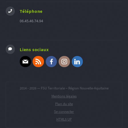
Téléphone
06.45.46.74.94
Liens sociaux
E-mail
RSS
Facebook
Instagram
Linkedin
2014 -
2026 — FSU Territoriale – Région Nouvelle-Aquitaine
Mentions légales
Plan du site
Se connecter
HTML5 UP